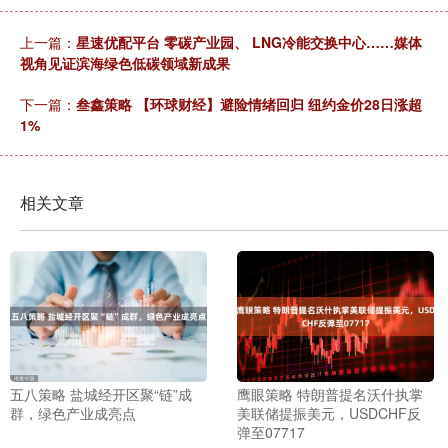
上一篇：
星速优配平台 零碳产业园、 LNG冷能交换中心……媒体
视角见证滨海绿色低碳领域新成果
下一篇：
叁鑫策略 【环球财经】避险情绪回归 纽约金价28日涨超
1%
相关文章
五八策略 盐城经开区聚“链”成
鹰眼策略 特朗普提名沃什执掌
群，绿色产业成亮点
美联储提振美元，USDCHF反
弹至07717