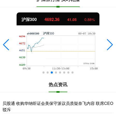
沪深300
4692.36
41.05
0.88%
热点资讯
贝股通 收购华纳听证会美保守派议员质疑奈飞内容 联席CEO
驳斥