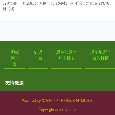
万达策略 川航23日起调整至T3航站楼运营 重庆⇋吉隆坡航线18
日启航
淘配
炒股
股票配资开
股票配资平
网平
平台
户手机版
台的行情
台
友情链接：
Powered by
淘配网平台
RSS地图
HTML地图
Copyright
© 2013-2025