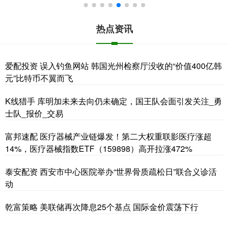
热点资讯
爱配投资 误入钓鱼网站 韩国光州检察厅没收的“价值400亿韩
元”比特币不翼而飞
K线猎手 库明加未来去向仍未确定，国王队会面引发关注_勇
士队_报价_交易
富邦速配 医疗器械产业链爆发！第二大权重联影医疗涨超
14%，医疗器械指数ETF（159898）高开拉涨472%
泰安配资 西安市中心医院举办“世界骨质疏松日”联合义诊活
动
乾富策略 美联储再次降息25个基点 国际金价震荡下行