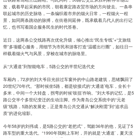
发，载着早起采购的市民，朝着康定路农贸市场的方向驶去。一条串
联起城市的历史脉络，一条编织着市井的烟火日常，一程烟火一程
景，如同两条跳动的脉搏，在街巷间延伸，既承载着几代人的出行记
忆，也书写着国企服务民生的时代答卷。
近日，这两条公交线路再次优化升级，倾心推出“民生专线”+“文旅纽
带”多项暖心服务，用细节为市民和游客打造“温暖出行圈”，如往日一
样载着烟火气与风景，穿梭在城市的脉络里。
从“大通道”到智能电车，5路公交的半世纪迭代史
车厢内，72岁的刘大爷目光掠过车窗外的中山路老建筑，思绪飘回了
20世纪70年代。“那时候坐5路，都是铰接式的‘大通道’电车，全长十
多米，中间一个大转盘，拐弯的时候‘吱扭’作响。”刘大爷的记忆，是5
路公交半个多世纪变迁的生动注脚。作为青岛公交系统中的“元老
级”线路，5路的发展史，正是青岛公共交通从“解决刚需”到“追求品
质”的进化缩影。
今年58岁的刘伟成，是5路公交的“老把式”，驾龄36年的他，见证了5
路车型的重大迭代。“1990年我刚上车时，开的就是‘大通道’，夏天没