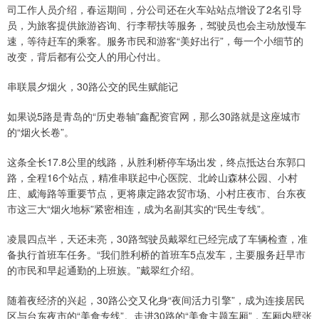
司工作人员介绍，春运期间，分公司还在火车站站点增设了2名引导
员，为旅客提供旅游咨询、行李帮扶等服务，驾驶员也会主动放慢车
速，等待赶车的乘客。服务市民和游客“美好出行”，每一个小细节的
改变，背后都有公交人的用心付出。
串联晨夕烟火，30路公交的民生赋能记
如果说5路是青岛的“历史卷轴”鑫配资官网，那么30路就是这座城市
的“烟火长卷”。
这条全长17.8公里的线路，从胜利桥停车场出发，终点抵达台东郭口
路，全程16个站点，精准串联起中心医院、北岭山森林公园、小村
庄、威海路等重要节点，更将康定路农贸市场、小村庄夜市、台东夜
市这三大“烟火地标”紧密相连，成为名副其实的“民生专线”。
凌晨四点半，天还未亮，30路驾驶员戴翠红已经完成了车辆检查，准
备执行首班车任务。“我们胜利桥的首班车5点发车，主要服务赶早市
的市民和早起通勤的上班族。”戴翠红介绍。
随着夜经济的兴起，30路公交又化身“夜间活力引擎”，成为连接居民
区与台东夜市的“美食专线”。走进30路的“美食主题车厢”，车厢内壁张