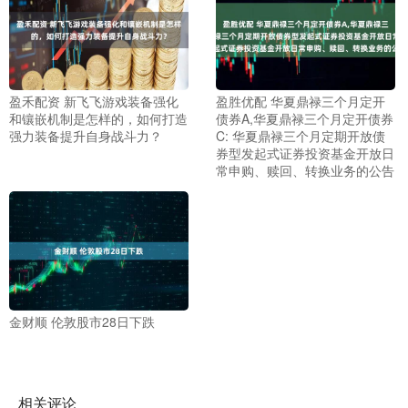
盈禾配资 新飞飞游戏装备强化
盈胜优配 华夏鼎禄三个月定开
和镶嵌机制是怎样的，如何打造
债券A,华夏鼎禄三个月定开债券
强力装备提升自身战斗力？
C: 华夏鼎禄三个月定期开放债
券型发起式证券投资基金开放日
常申购、赎回、转换业务的公告
金财顺 伦敦股市28日下跌
相关评论