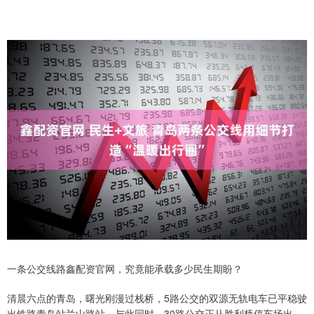
一条公交线路鑫配资官网，究竟能承载多少民生期盼？
清晨六点的青岛，曙光刚漫过栈桥，5路公交的双源无轨电车已平稳驶
出铁路青岛站兰山路站。与此同时，30路公交正从胜利桥停车场出