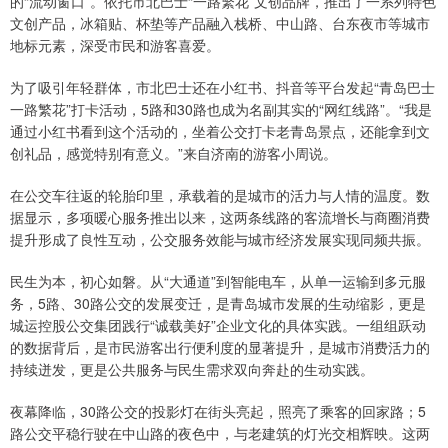
的“流动窗口”。依托市北巴士“一路繁花”文创品牌，推出了一系列特色
文创产品，冰箱贴、杯垫等产品融入栈桥、中山路、台东夜市等城市
地标元素，深受市民和游客喜爱。
为了吸引年轻群体，市北巴士还在小红书、抖音等平台发起“青岛巴士
一路繁花”打卡活动，5路和30路也成为名副其实的“网红线路”。“我是
通过小红书看到这个活动的，坐着公交打卡老青岛景点，还能拿到文
创礼品，感觉特别有意义。”来自济南的游客小周说。
在公交车往返的轮胎印里，承载着的是城市的活力与人情的温度。数
据显示，多项暖心服务推出以来，这两条线路的客流增长与商圈消费
提升形成了良性互动，公交服务效能与城市经济发展实现同频共振。
民生为本，初心如磐。从“大通道”到智能电车，从单一运输到多元服
务，5路、30路公交的发展变迁，是青岛城市发展的生动缩影，更是
城运控股公交集团践行“诚载美好”企业文化的具体实践。一组组跃动
的数据背后，是市民游客出行便利度的显著提升，是城市消费活力的
持续迸发，更是公共服务与民生需求双向奔赴的生动实践。
夜幕降临，30路公交的投影灯在街头亮起，照亮了乘客的回家路；5
路公交平稳行驶在中山路的夜色中，与老建筑的灯光交相辉映。这两