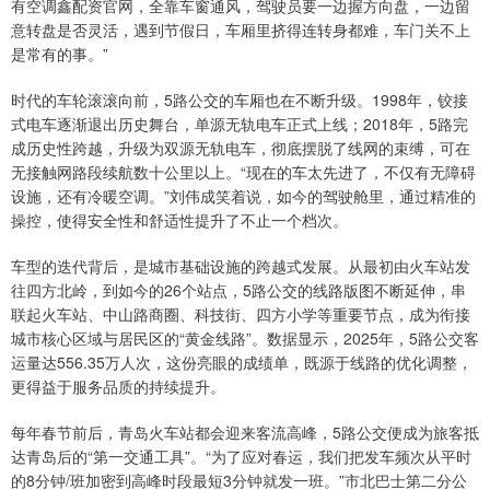
有空调鑫配资官网，全靠车窗通风，驾驶员要一边握方向盘，一边留
意转盘是否灵活，遇到节假日，车厢里挤得连转身都难，车门关不上
是常有的事。”
时代的车轮滚滚向前，5路公交的车厢也在不断升级。1998年，铰接
式电车逐渐退出历史舞台，单源无轨电车正式上线；2018年，5路完
成历史性跨越，升级为双源无轨电车，彻底摆脱了线网的束缚，可在
无接触网路段续航数十公里以上。“现在的车太先进了，不仅有无障碍
设施，还有冷暖空调。”刘伟成笑着说，如今的驾驶舱里，通过精准的
操控，使得安全性和舒适性提升了不止一个档次。
车型的迭代背后，是城市基础设施的跨越式发展。从最初由火车站发
往四方北岭，到如今的26个站点，5路公交的线路版图不断延伸，串
联起火车站、中山路商圈、科技街、四方小学等重要节点，成为衔接
城市核心区域与居民区的“黄金线路”。数据显示，2025年，5路公交客
运量达556.35万人次，这份亮眼的成绩单，既源于线路的优化调整，
更得益于服务品质的持续提升。
每年春节前后，青岛火车站都会迎来客流高峰，5路公交便成为旅客抵
达青岛后的“第一交通工具”。“为了应对春运，我们把发车频次从平时
的8分钟/班加密到高峰时段最短3分钟就发一班。”市北巴士第二分公