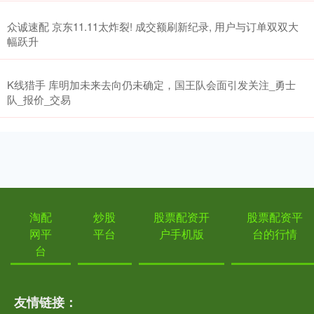
众诚速配 京东11.11太炸裂! 成交额刷新纪录, 用户与订单双双大
幅跃升
K线猎手 库明加未来去向仍未确定，国王队会面引发关注_勇士
队_报价_交易
淘配
炒股
股票配资开
股票配资平
网平
平台
户手机版
台的行情
台
友情链接：