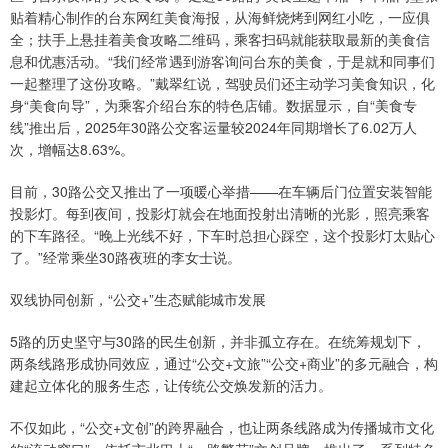
贴着精心制作的台东网红美食海报，从海鲜烧烤到网红小吃，一应俱
全；扶手上悬挂着美食攻略二维码，乘客扫码就能获取最新的美食信
息和优惠活动。“我们经常遇到游客询问台东的美食，于是就和同事们
一起整理了这份攻略。”戴翠红说，驾驶员们还主动学习美食知识，化
身“美食向导”，为乘客介绍台东的特色店铺。数据显示，自“美食专
线”推出后，2025年30路公交客运量较2024年同期增长了6.02万人
次，增幅达8.63%。
目前，30路公交又推出了一项暖心举措——在车辆后门位置安装智能
投影灯。每到夜间，投影灯就会在地面投射出清晰的光影，照亮乘客
的下车路径。“晚上光线不好，下车时总担心踩空，这个投影灯太贴心
了。”经常乘坐30路夜班的李女士说。
双线协同创新，“公交+”生态赋能城市发展
5路的历史坚守与30路的民生创新，并非孤立存在。在统筹规划下，
两条线路形成协同效应，通过“公交+文旅”“公交+商业”的多元融合，构
建起立体化的服务生态，让传统公交焕发新的活力。
不仅如此，“公交+文创”的跨界融合，也让两条线路成为传播城市文化