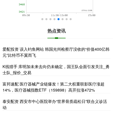
热点资讯
爱配投资 误入钓鱼网站 韩国光州检察厅没收的“价值400亿韩
元”比特币不翼而飞
K线猎手 库明加未来去向仍未确定，国王队会面引发关注_勇
士队_报价_交易
富邦速配 医疗器械产业链爆发！第二大权重联影医疗涨超
14%，医疗器械指数ETF（159898）高开拉涨472%
泰安配资 西安市中心医院举办“世界骨质疏松日”联合义诊活
动