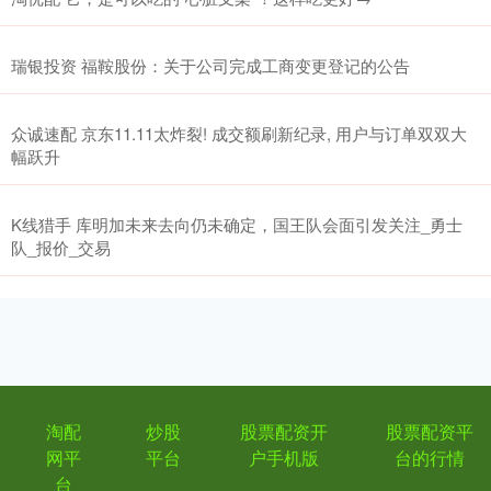
瑞银投资 福鞍股份：关于公司完成工商变更登记的公告
众诚速配 京东11.11太炸裂! 成交额刷新纪录, 用户与订单双双大
幅跃升
K线猎手 库明加未来去向仍未确定，国王队会面引发关注_勇士
队_报价_交易
淘配
炒股
股票配资开
股票配资平
网平
平台
户手机版
台的行情
台