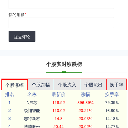
你的邮箱
*
提交评论
个股实时涨跌榜
个股跌幅
个股流入
个股流出
换手率
个股涨幅
排名
名称
最新价
涨幅
换手率
1
N展芯
116.52
396.89%
79.39%
2
锐翔智能
110.02
20.21%
16.80%
3
志特新材
14.8
20.03%
14.18%
4
博腾股份
20.44
20.02%
14.77%