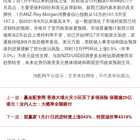
结束了自1月中旬以来的连续上涨。此前该货币对触及0.6094的六个
月高点，主要受获利回吐和美元反弹影响。新西兰国内基本面仍具支
撑性，1月ANZ-Roy Morgan消费者信心指数从12月的101.5升至
107.2，创2021年8月以来最高水平。这一数据强化了市场对新西兰经
济韧性的预期，并推升了货币政策收紧预期。市场普遍预计新西兰联
储将在2月会议上维持利率不变，但已开始押注7月可能首次加息，若
通胀持续则9月加息概率更高。美元方面，美联储人事变动和国会预算
谈判进展缓解了部分政治风险，同时12月PPI环比上涨0.5%（年率
3.0%）为美元提供支撑。当前NZD/USD回调更多反映短期调整而非
趋势转变，未来走势仍将受美元整体情绪和两国货币政策预期主导。
淘配网平台提示：文章来自网络，不代表本站观点。
上一篇：
赢金配资网 香港大埔火灾小区买了多项保险 保额逾20亿
港元！业内人士：大概率全额赔付
下一篇：
股赢家 1月21日武进转债上涨043%，转股溢价率4319%