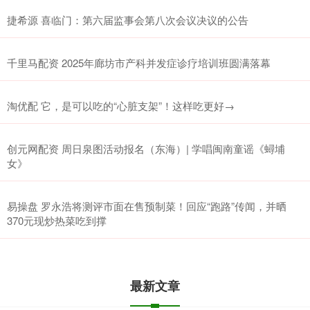
捷希源 喜临门：第六届监事会第八次会议决议的公告
千里马配资 2025年廊坊市产科并发症诊疗培训班圆满落幕
淘优配 它，是可以吃的“心脏支架”！这样吃更好→
创元网配资 周日泉图活动报名（东海）| 学唱闽南童谣《蟳埔
女》
易操盘 罗永浩将测评市面在售预制菜！回应“跑路”传闻，并晒
370元现炒热菜吃到撑
最新文章