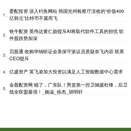
爱配投资 误入钓鱼网站 韩国光州检察厅没收的“价值400
1、
亿韩元”比特币不翼而飞
铁牛配资 英伟达黄仁勋驳斥AI将取代软件工具的担忧 软
2、
件股跌势加深
贝股通 收购华纳听证会美保守派议员质疑奈飞内容 联席
3、
CEO驳斥
亿盛资产 英飞凌加大投资以满足人工智能数据中心需求
4、
金股配资网 稳了，广东队！男篮第一控卫驰援杜锋，后卫
5、
线全联盟最强！_杨溢_徐杰_胡明轩