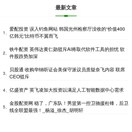
最新文章
爱配投资 误入钓鱼网站 韩国光州检察厅没收的“价值400
1、
亿韩元”比特币不翼而飞
铁牛配资 英伟达黄仁勋驳斥AI将取代软件工具的担忧 软
2、
件股跌势加深
贝股通 收购华纳听证会美保守派议员质疑奈飞内容 联席
3、
CEO驳斥
亿盛资产 英飞凌加大投资以满足人工智能数据中心需求
4、
金股配资网 稳了，广东队！男篮第一控卫驰援杜锋，后卫
5、
线全联盟最强！_杨溢_徐杰_胡明轩