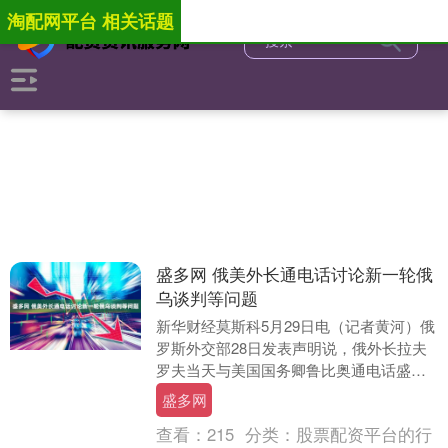
淘配网平台 相关话题
盛多网 俄美外长通电话讨论新一轮俄
乌谈判等问题
新华财经莫斯科5月29日电（记者黄河）俄
罗斯外交部28日发表声明说，俄外长拉夫
罗夫当天与美国国务卿鲁比奥通电话盛多
网，讨论了即将举行的新一轮俄罗斯与乌
盛多网
克兰直接谈....
查看：
215
分类：
股票配资平台的行